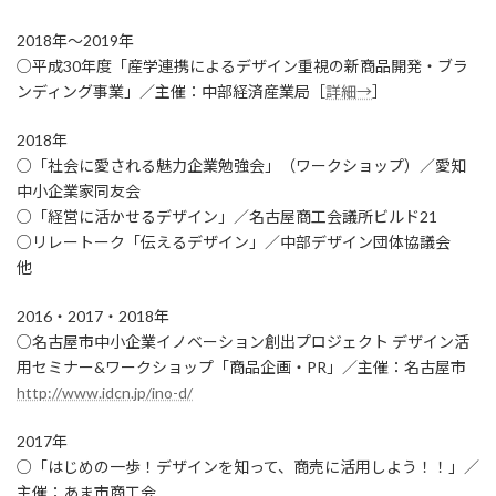
2018年～2019年
○平成30年度「産学連携によるデザイン重視の新商品開発・ブラ
ンディング事業」／主催：中部経済産業局［
詳細→
］
2018年
○「社会に愛される魅力企業勉強会」（ワークショップ）／愛知
中小企業家同友会
○「経営に活かせるデザイン」／名古屋商工会議所ビルド21
○リレートーク「伝えるデザイン」／中部デザイン団体協議会
他
2016・2017・2018年
○名古屋市中小企業イノベーション創出プロジェクト デザイン活
用セミナー&ワークショップ「商品企画・PR」／主催：名古屋市
http://www.idcn.jp/ino-d/
2017年
○「はじめの一歩！デザインを知って、商売に活用しよう！！」／
主催：あま市商工会