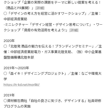
クショップ「企業の実際の課題をテーマに新しい提案を考える！
（商品とPR展開）」
[詳細]
○「デザインの考え方を経営に活かすワークショップ」／主催：
中部経済産業局
-ミニレクチャー「デザイン経営・デザイン思考について」・ワー
クショップ「資産の有効活用を考えよう!」
[詳細]
2020年
○「北陸発 商品の魅力を伝える！ブランディングセミナー」／主
催：中部経済産業局電力・ガス事業北陸支局、（独）中小企業基
盤整備機構北陸本部
2019年～2020年
○「森イキ！デザイニングプロジェクト」／主催：なごや環境大
学
https://n-kd.net/moriiki/
2019年
○資材梱包商社「自社の良さに気づき、デザインする」社員研修
プログラムの実施